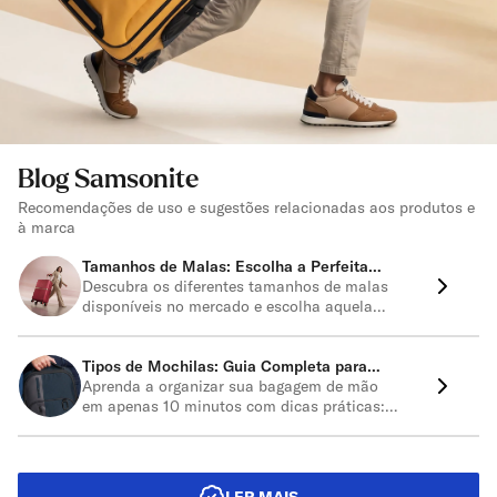
Blog Samsonite
Recomendações de uso e sugestões relacionadas aos produtos e
à marca
Tamanhos de Malas: Escolha a Perfeita
para Sua Viagem!
Descubra os diferentes tamanhos de malas
disponíveis no mercado e escolha aquela
que melhor se adequa às suas necessidades
de viagem.
Tipos de Mochilas: Guia Completa para
Escolher a Ideal
Aprenda a organizar sua bagagem de mão
em apenas 10 minutos com dicas práticas:
escolha roupas versáteis, embale sapatos
primeiro, use frascos de viagem para
produtos de higiene e leve itens confortáveis
para o voo.