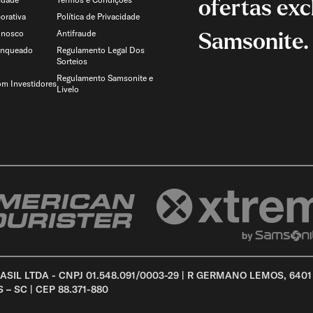
ofertas exc
orativa
Política de Privacidade
onosco
Antifraude
Samsonite.
anqueado
Regulamento Legal Dos
Sorteios
Regulamento Samsonite e
om Investidores
Livelo
SIL LTDA - CNPJ 01.548.091/0003-29 | R GERMANO LEMOS, 6401
 SC | CEP 88.371-880