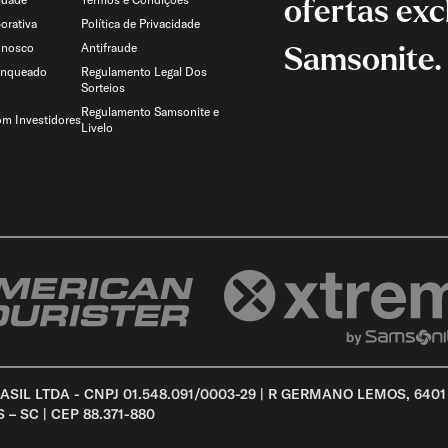
ofertas exc
orativa
Política de Privacidade
onosco
Antifraude
Samsonite.
anqueado
Regulamento Legal Dos
Sorteios
Regulamento Samsonite e
om Investidores
Livelo
SIL LTDA - CNPJ 01.548.091/0003-29 | R GERMANO LEMOS, 6401
 SC | CEP 88.371-880