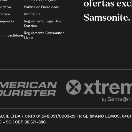
ofertas exc
orativa
Política de Privacidade
onosco
Antifraude
Samsonite.
anqueado
Regulamento Legal Dos
Sorteios
Regulamento Samsonite e
om Investidores
Livelo
SIL LTDA - CNPJ 01.548.091/0003-29 | R GERMANO LEMOS, 6401
 SC | CEP 88.371-880